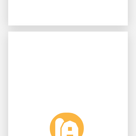
Learn More
果。
銘傳師生也能品嚐鮮甜健康美味的蔬
採收，並透過產品創新中心銷售，讓
池中則養植寶石鱸。其種植作物定期
麻菜、香蜂草等蔬菜和香草植物，魚
山葵、北蔥、迷迭香、綠薄荷、裂葉
落成及啟用。目前農場種植有萵苣、
2020年12月由兩位校長共同主持農場