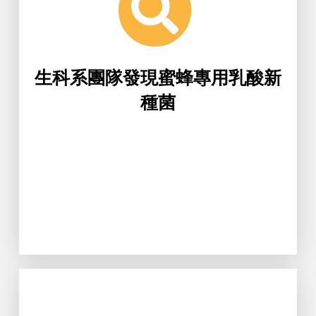
酸菌種類。經過半年研究，團隊成功
指導下進行分離並分析蜜蜂腸道的乳
璇、陳韋華四位學生，在陳奕伸老師
生物科技學系廖家妤、鄧進男、王昱
生科系團隊發現蜜蜂專用乳酸新
種菌