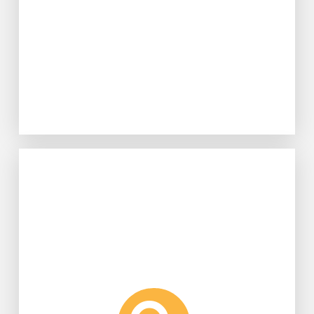
Learn More
「Fructobacillus apis nov.」。
蜜蜂屬名為這株乳酸菌命名為
Fructobacillus屬的新種乳酸菌，並以
發現未曾被驗證、隸屬於