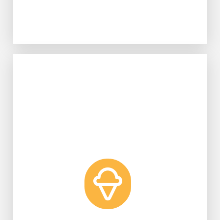
Learn More
兼具腸道保健等好處的霜淇淋。
生科系利用乳酸菌研發熱量降低，並