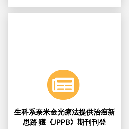
Learn More
Photobiology B: Biology》刊登。
期刊《Journal of Photochemistry and
Radiation)影響力排名第一的國際頂尖
域(Physics and Astronomy –
胞，研究成果獲物理及天文(輻射)學領
光療法，可抑制近80%的大腸癌細
動力治療方式，研究發現透過奈米金
銘傳大學生物科技系光療團隊應用光
生科系奈米金光療法提供治癌新
思路 獲《JPPB》期刊刊登