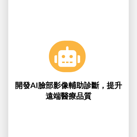
Learn More
可立即做疾病預防和保健。
行比對，提供患者在疾病發生之前，
應等現象，並與面部器官的反射區進
腫、斑點、紋路、異常之血流區域反
像將不正常之區域進行分析，如紅
大學健康學院開發，透過拍攝面部影
Diagnosis System, AIFDS），是銘傳
（Artificial Intelligence Face
開發AI臉部影像輔助診斷，提升
人工智慧臉部影像診病系統
遠端醫療品質