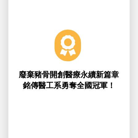
與吸收性，適用於牙科植牙、骨折癒
DNA結構相近，展現卓越的骨誘導性
來源與文化友善特性。豬骨因與人體
骨填料具備優異的生物相容性、穩定
除技術，結合前期骨材研究，這款補
Proc」。透過高溫高壓處理與抗原去
且永續的骨再生醫材「Xeno-
料，結合循環經濟概念，開發出創新
核心，選用台灣在地廢棄豬骨為原
廢棄豬骨開創醫療永續新篇章
銘傳醫工系團隊以永續與循環經濟為
銘傳醫工系勇奪全國冠軍！