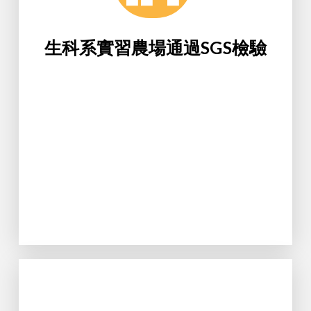
(USR)及永續發展(SDGs)為目標。
升競爭力外，並以推展社會責任計畫
生科系實習農場通過SGS檢驗
一，其建置目的除建立學院特色及提
場，為108學年度競爭型計畫成果之
位在桃園校區的生科系魚菜共生農