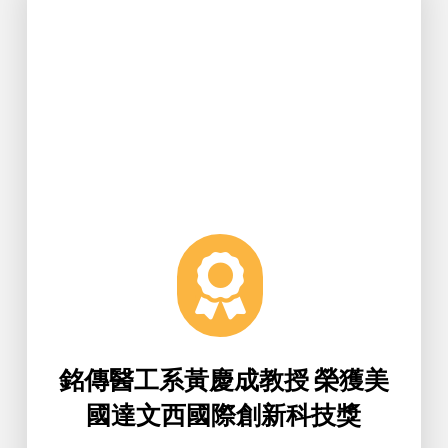
Learn More
創新科技獎」殊榮。
頒獎典禮上，獲頒「美國達文西國際
「2025第21屆IIP國際傑出發明家獎」
為糖尿病足患者帶來新希望，11/20在
潔淨難題，更跨界應用於醫療領域，
除了成功解決10奈米以下先進製程的
骨骼」與「鯊魚皮」雙重仿生結構，
流發泡材料」，憑藉其獨特的「鳥類
任教授開發的「仿生PVA智慧引流氣
銘傳大學生物醫學工程學系黃慶成兼
銘傳醫工系黃慶成教授 榮獲美
國達文西國際創新科技獎