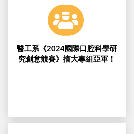
口氣清新、口腔保濕及牙齒健康的全
長菌叢研究」，是一款能夠同時滿足
克立(Quickly)口腔噴霧之16S rRNA全
根據所學及想像力構思出「純天然葵
毅等3位學生組成「牙牙仙子」團隊，
三甲王妍萌、醫工四甲王澤翔、劉竑
醫工系《2024國際口腔科學研
由銘傳醫工系吳一凡老師指導，醫工
究創意競賽》摘大專組亞軍！