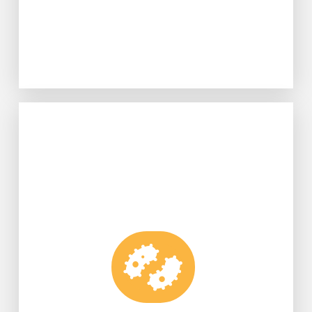
Learn More
Biotechnology》國際期刊接受刊登。
Journal of Microbiology and
問題提供新的方向，已獲得《World
究發現，為日益嚴重的抗藥性鏈球菌
細菌素「Bactofencin YH」，這項研
長慧與蔡雨辰，成功發現一種全新的