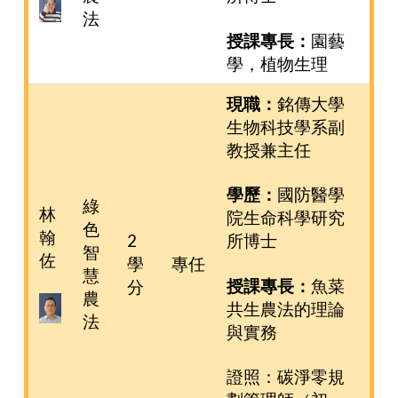
法
授課專長：
園藝
學，植物生理
現職：
銘傳大學
生物科技學系副
教授兼主任
學歷：
國防醫學
綠
林
院生命科學研究
色
翰
2
所博士
智
佐
學
專任
慧
授課專長：
魚菜
分
農
共生農法的理論
法
與實務
證照：碳淨零規