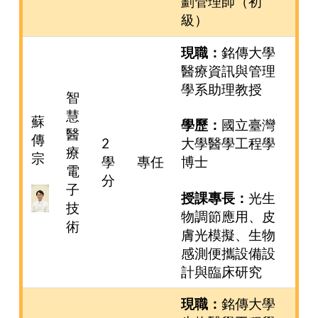
劃管理師（初
級）
現職：
銘傳大學
醫療資訊與管理
學系助理教授
智
慧
蘇
學歷：
國立臺灣
醫
傳
2
大學醫學工程學
療
宗
學
專任
博士
電
分
子
授課專長：
光生
技
物調節應用、皮
術
膚光模擬、生物
感測便攜設備設
計與臨床研究
現職：
銘傳大學