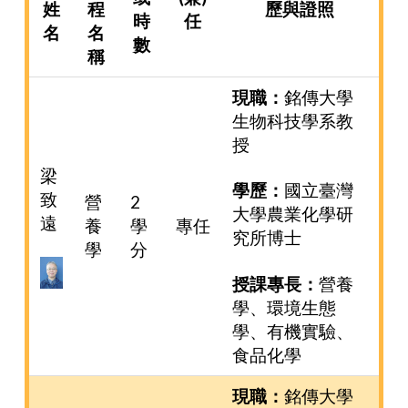
姓
程
歷與證照
時
任
名
名
數
稱
現職：
銘傳大學
生物科技學系教
授
梁
學歷：
國立臺灣
致
營
2
大學農業化學研
遠
養
學
專任
究所博士
學
分
授課專長：
營養
學、環境生態
學、有機實驗、
食品化學
現職：
銘傳大學