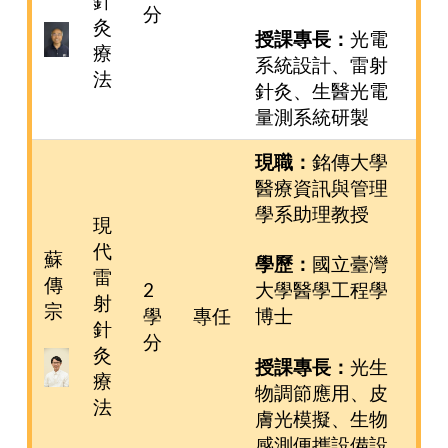
針
分
灸
授課專長：
光電
療
系統設計、雷射
法
針灸、生醫光電
量測系統研製
現職：
銘傳大學
醫療資訊與管理
學系助理教授
現
代
蘇
學歷：
國立臺灣
雷
傳
2
大學醫學工程學
射
宗
學
專任
博士
針
分
灸
授課專長：
光生
療
物調節應用、皮
法
膚光模擬、生物
感測便攜設備設