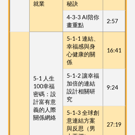
就業
秘訣
4-3-3 AI陪你
2:57
畫重點
5-1-1 連結、
幸福感與身
16:41
心健康的關
係
5-1-2 讓幸福
5-1 人生
加倍的連結
100幸福
9:24
設計相關研
密碼：設
究
計富有意
義的人際
5-1-3 全球創
關係網絡
意連結方案
27:19
與反思（男