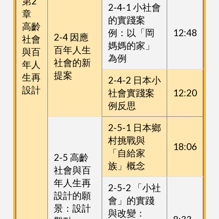
第2
2-4-1 小社會
章
的實踐案
高齡
例：以「岡
12:48
2-4 因應
社會
媽媽的家」
百年人生
與百
為例
社會的新
年人
提案
生再
2-4-2 日本小
設計
社會實踐案
12:20
例反思
2-5-1 日本鄉
村挑戰與
18:06
「自給家
2-5 高齡
族」概念
社會與百
年人生再
2-5-2 「小社
設計的願
會」的實踐
景：設計
與改變：