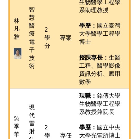
生物醫學工程學
智
系助理教授
慧
林
醫
學歷：
國立臺灣
凡
2
療
大學醫學工程學
雅
學
專案
電
博士
分
子
授課專長：
生醫
技
工程、醫學影像
術
資訊分析、應用
數學
現職：
銘傳大學
生物醫學工程學
現
系教授兼院長
代
吳
雷
季
2
學歷：
國立中央
射
華
學
專任
大學光電所博士