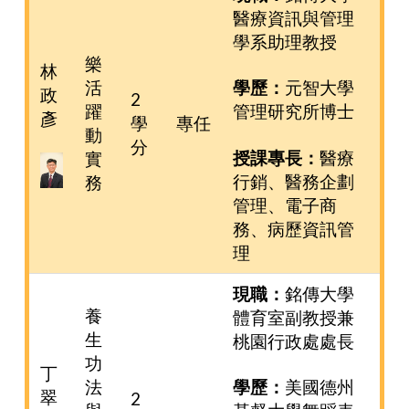
醫療資訊與管理
學系助理教授
樂
林
活
學歷：
元智大學
政
2
躍
管理研究所博士
彥
學
專任
動
分
授課專長：
醫療
實
行銷、醫務企劃
務
管理、電子商
務、病歷資訊管
理
現職：
銘傳大學
養
體育室副教授兼
生
桃園行政處處長
功
丁
法
學歷：
美國德州
翠
2