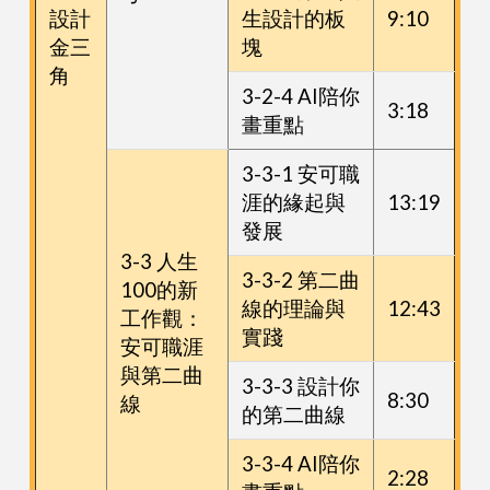
設計
生設計的板
9:10
金三
塊
角
3-2-4 AI陪你
3:18
畫重點
3-3-1 安可職
涯的緣起與
13:19
發展
3-3 人生
3-3-2 第二曲
100的新
線的理論與
12:43
工作觀：
實踐
安可職涯
與第二曲
3-3-3 設計你
8:30
線
的第二曲線
3-3-4 AI陪你
2:28