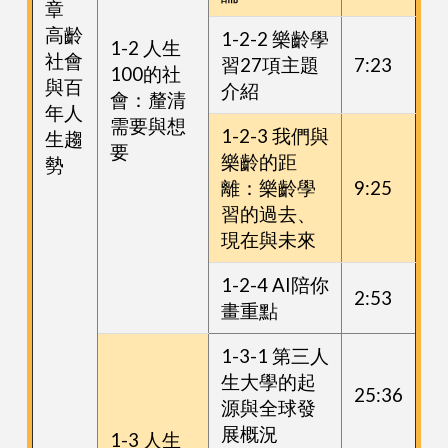
章
高齡
1-2-2 樂齡學
1-2 人生
社會
習27項主題
7:23
100的社
與百
介紹
會：釐清
年人
需要與想
1-2-3 我們與
生趨
要
樂齡的距
勢
離：樂齡學
9:25
習的過去、
現在與未來
1-2-4 AI陪你
2:53
畫重點
1-3-1 第三人
生大學的起
25:36
源與全球發
展概況
1-3 人生