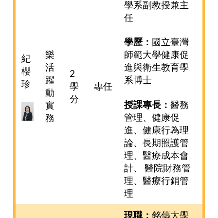
學系副教授兼主
任
學歷：
國立臺灣
樂
師範大學健康促
紀
活
進與衛生教育學
櫻
2
躍
系博士
珍
學
專任
動
分
授課專長：
醫務
實
管理、健康促
務
進、健康行為理
論、長期照護管
理、醫療成本會
計、 醫院財務管
理、醫療行銷管
理
現職：
銘傳大學