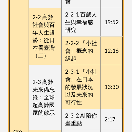
會
2-2-1 百歲人
2-2 高齡
生與幸福感
19:52
社會與百
研究
年人生趨
勢：從日
2-2-2 「小社
本看臺灣
會」概念的
12:16
（二）
緣起
2-3-1 「小社
會」在日本
2-3 高齡
的發展狀況
13:30
未來備忘
以及未來的
錄：全球
可行性
超高齡國
家的啟示
2-3-2 AI陪你
2:17
畫重點