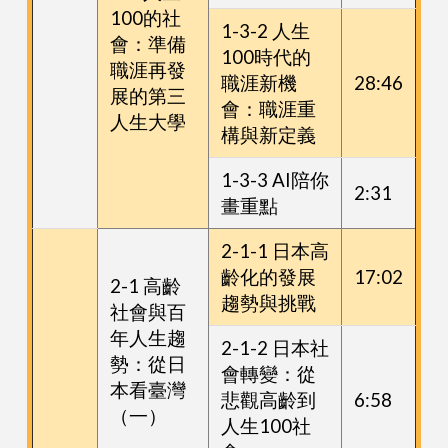
100的社
1-3-2 人生
會：準備
100時代的
職涯再發
職涯新機
28:46
展的第三
會：職涯重
人生大學
構與新定義
1-3-3 AI陪你
2:31
畫重點
2-1-1 日本高
齡化的發展
17:02
2-1 高齡
趨勢與挑戰
社會與百
年人生趨
2-1-2 日本社
勢：從日
會轉變：從
本看臺灣
悲觀高齡到
6:58
（一）
人生100社