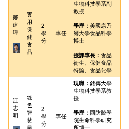
生物科技學系副
教授
實
鄭
用
建
2
學歷：
美國康乃
保
瑋
學
專任
爾大學食品科學
健
分
博士
食
品
授課專長：
食品
衛生、保健食品
特論、食品化學
現職：
銘傳大學
生物科技學系教
綠
授
江
色
志
2
智
學歷：
國防醫學
明
學
專任
慧
院生命科學研究
分
農
所博士