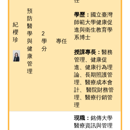
預
學歷：
國立臺灣
防
師範大學健康促
紀
醫
進與衛生教育學
櫻
學
2
系博士
珍
與
學
專任
健
分
授課專長：
醫務
康
管理、健康促
管
進、健康行為理
理
論、長期照護管
理、醫療成本會
計、 醫院財務管
理、醫療行銷管
理
現職：
銘傳大學
醫療資訊與管理