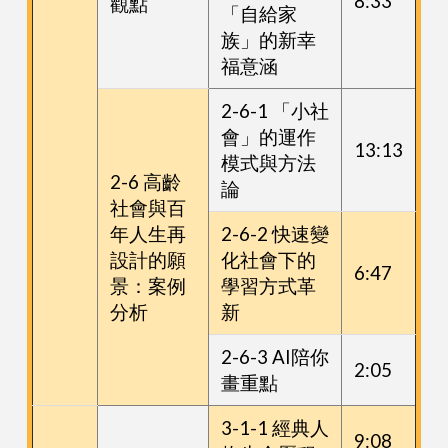
8:33
觀點
「自給家
族」的新幸
福意涵
2-6-1 「小社
會」的運作
13:13
模式與方法
2-6 高齡
論
社會與百
年人生再
2-6-2 快速變
設計的願
化社會下的
6:47
景：案例
學習方式革
分析
新
2-6-3 AI陪你
2:05
畫重點
3-1-1 經典人
9:08