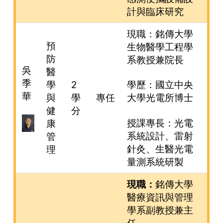
計與臨床研究
現職：銘傳大學
預
生物醫學工程學
防
系教授兼院長
吳
醫
季
學
2
學歷：國立中央
華
與
學
專任
大學光電所博士
健
分
授課專長：光電
康
系統設計、雷射
管
針灸、生醫光電
理
量測系統研製
現職：
銘傳大學
醫療資訊與管理
學系副教授兼主
任