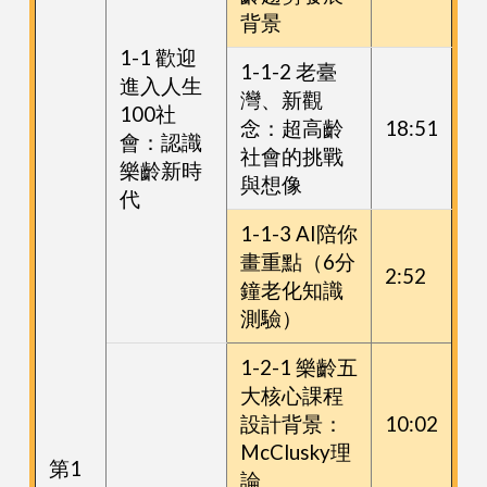
背景
1-1 歡迎
1-1-2 老臺
進入人生
灣、新觀
100社
念：超高齡
18:51
會：認識
社會的挑戰
樂齡新時
與想像
代
1-1-3 AI陪你
畫重點（6分
2:52
鐘老化知識
測驗）
1-2-1 樂齡五
大核心課程
設計背景：
10:02
McClusky理
第1
論